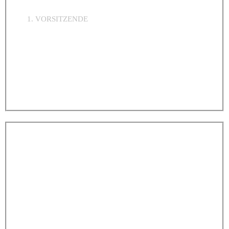
Karin Gerbrand
1. VORSITZENDE
Philipp Gerbrand