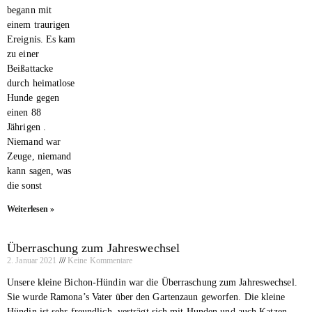
begann mit
einem traurigen
Ereignis. Es kam
zu einer
Beißattacke
durch heimatlose
Hunde gegen
einen 88
Jährigen .
Niemand war
Zeuge, niemand
kann sagen, was
die sonst
Weiterlesen »
Überraschung zum Jahreswechsel
2. Januar 2021
Keine Kommentare
Unsere kleine Bichon-Hündin war die Überraschung zum Jahreswechsel.
Sie wurde Ramona’s Vater über den Gartenzaun geworfen. Die kleine
Hündin ist sehr freundlich, verträgt sich mit Hunden und auch Katzen .