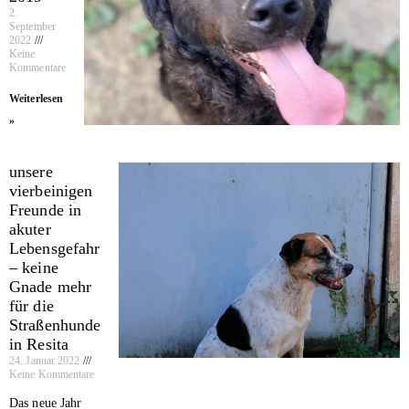
2.
September
2022
Keine
Kommentare
Weiterlesen
»
unsere
vierbeinigen
Freunde in
akuter
Lebensgefahr
– keine
Gnade mehr
für die
Straßenhunde
in Resita
24. Januar 2022
Keine Kommentare
Das neue Jahr